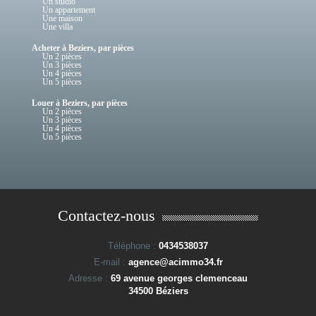
Un studio
Un appartement
Une maison
Une villa
Acheter à Beziers, par pièces
Un 2 pièces
Un 3 pièces
Un 4 pièces
Un 5 pièces
Louer à Beziers, par pièces
Un 2 pièces
Un 3 pièces
Un 4 pièces
Un 5 pièces
Contactez-nous
Téléphone :
0434538037
E-mail :
agence@acimmo34.fr
Adresse :
69 avenue georges clemenceau
34500 Béziers