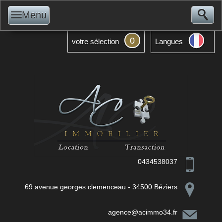
Menu
0
votre sélection
Langues
0434538037
69 avenue georges clemenceau - 34500 Béziers
agence@acimmo34.fr