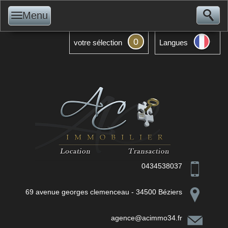
Menu
0
votre sélection
Langues
0434538037
69 avenue georges clemenceau - 34500 Béziers
agence@acimmo34.fr