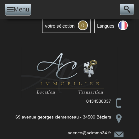
Menu
0
votre sélection
Langues
0434538037
69 avenue georges clemenceau - 34500 Béziers
agence@acimmo34.fr