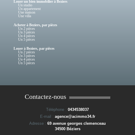
Louer un bien immobilier à Beziers
Un studio
Un appartement
Une maison
Une villa
Acheter à Beziers, par pièces
Un 2 pièces
Un 3 pièces
Un 4 pièces
Un 5 pièces
Louer à Beziers, par pièces
Un 2 pièces
Un 3 pièces
Un 4 pièces
Un 5 pièces
Contactez-nous
Téléphone :
0434538037
E-mail :
agence@acimmo34.fr
Adresse :
69 avenue georges clemenceau
34500 Béziers