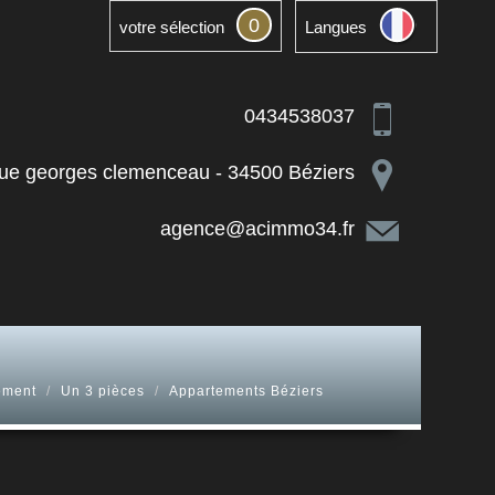
0
votre sélection
Langues
0434538037
ue georges clemenceau - 34500 Béziers
agence@acimmo34.fr
ement
Un 3 pièces
Appartements Béziers