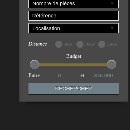
Nombre de pièces
Localisation
Distance
5KM
10KM
25KM
Budget
Entre
et
RECHERCHER