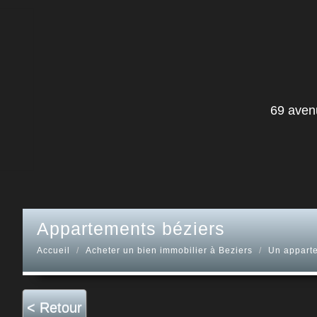
69 aven
appartements béziers
Accueil
Acheter un bien immobilier à Beziers
Un appart
< Retour