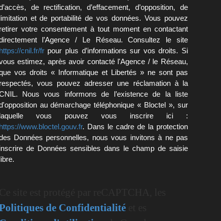
d’accès, de rectification, d’effacement, d’opposition, de
limitation et de portabilité de vos données. Vous pouvez
retirer votre consentement à tout moment en contactant
directement l’Agence / Le Réseau. Consultez le site
https://cnil.fr/fr
pour plus d’informations sur vos droits. Si
vous estimez, après avoir contacté l'Agence / le Réseau,
que vos droits « Informatique et Libertés » ne sont pas
respectés, vous pouvez adresser une réclamation à la
CNIL. Nous vous informons de l’existence de la liste
d'opposition au démarchage téléphonique « Bloctel », sur
laquelle vous pouvez vous inscrire ici :
https://www.bloctel.gouv.fr
. Dans le cadre de la protection
des Données personnelles, nous vous invitons à ne pas
inscrire de Données sensibles dans le champ de saisie
libre.
Ce site est protégé par reCAPTCHA, les
Politiques de Confidentialité
et es