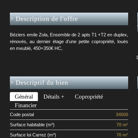
>
Description de l'offre
Béziers emile Zola, Ensemble de 2 apts T1 +T2 en duplex,
rénovés, au dernier étage d'une petite copropriété, loués
en meublé, 450+350€ HC,
>
Descriptif du bien
Général
Détails +
Copropriété
Financier
Code postal
34500
Surface habitable (m²)
70 m²
Surface loi Carrez (m²)
70 m²