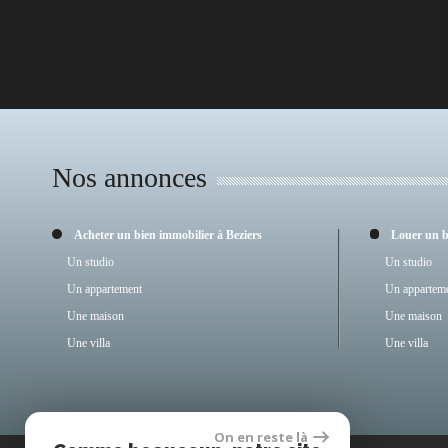
Nos annonces
Acheter un bien immobilier à Beziers
Louer un 
Un studio
Un studio
Un appartement
Un appartem
Une maison
Une maison
Une villa
Une villa
On en reste là