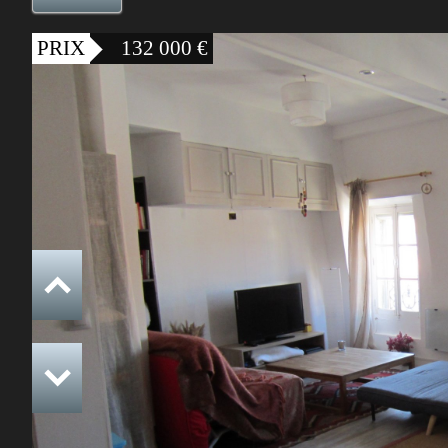
PRIX
132 000
€