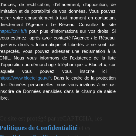
d’accès, de rectification, d’effacement, d’opposition, de
limitation et de portabilité de vos données. Vous pouvez
retirer votre consentement à tout moment en contactant
directement l’Agence / Le Réseau. Consultez le site
https://cnil.fr/fr
pour plus d’informations sur vos droits. Si
vous estimez, après avoir contacté l'Agence / le Réseau,
que vos droits « Informatique et Libertés » ne sont pas
respectés, vous pouvez adresser une réclamation à la
CNIL. Nous vous informons de l’existence de la liste
d'opposition au démarchage téléphonique « Bloctel », sur
laquelle vous pouvez vous inscrire ici :
https://www.bloctel.gouv.fr
. Dans le cadre de la protection
des Données personnelles, nous vous invitons à ne pas
inscrire de Données sensibles dans le champ de saisie
libre.
Ce site est protégé par reCAPTCHA, les
Politiques de Confidentialité
et es