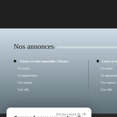
Nos annonces
Acheter un bien immobilier à Beziers
Louer un 
Un studio
Un studio
Un appartement
Un appartem
Une maison
Une maison
Une villa
Une villa
On en reste là