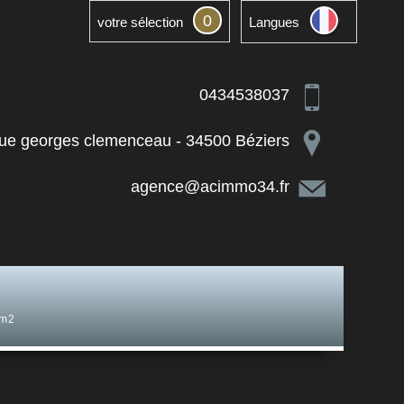
0
votre sélection
Langues
0434538037
ue georges clemenceau - 34500 Béziers
agence@acimmo34.fr
 m2