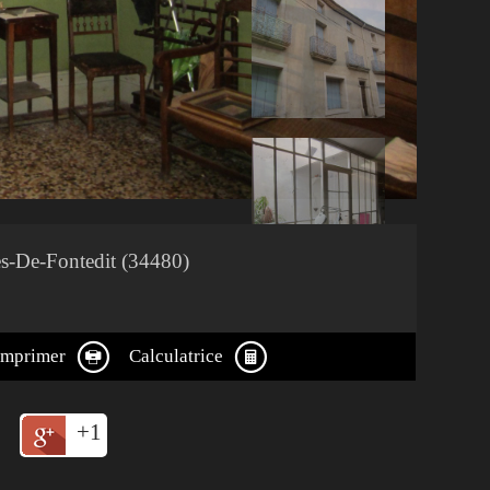
ès-De-Fontedit (34480)
Imprimer
Calculatrice
+1