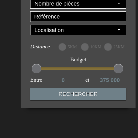
Nombre de pièces
Localisation
Distance
5KM
10KM
25KM
Budget
Entre
et
RECHERCHER