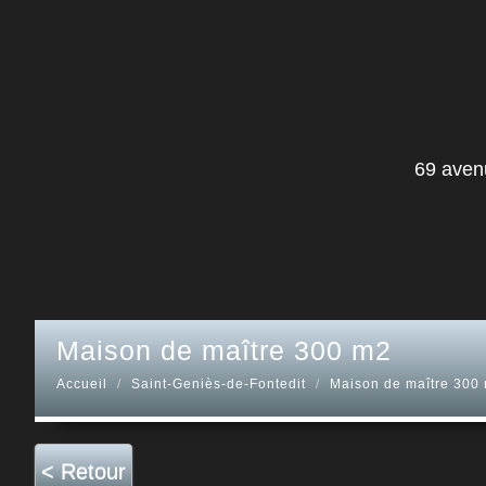
69 aven
maison de maître 300 m2
Accueil
Saint-Geniès-de-Fontedit
Maison de maître 300
< Retour